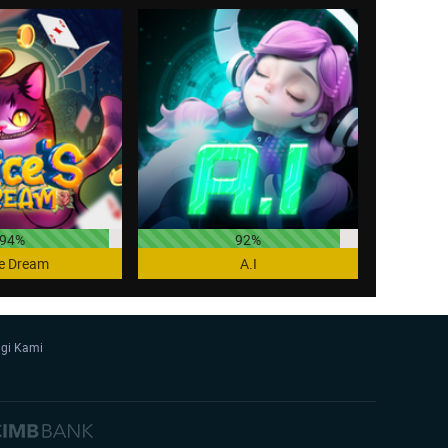
94%
92%
ce Dream
A.I
gi Kami