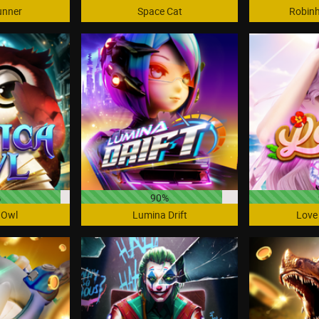
unner
Space Cat
Robin
%
90%
 Owl
Lumina Drift
Love