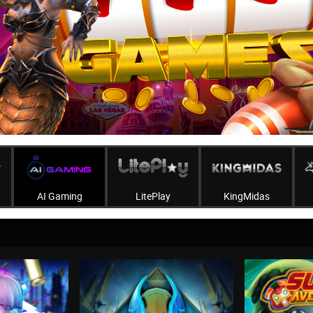
AI Gaming
LitePlay
KingMidas