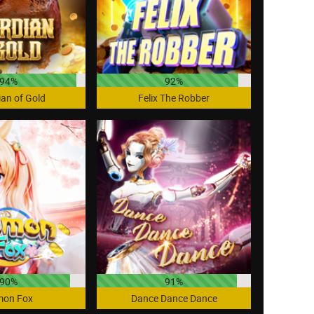
94%
92%
an of Gold
Felix The Robber
90%
91%
mon Fox
Dance Dance Dance