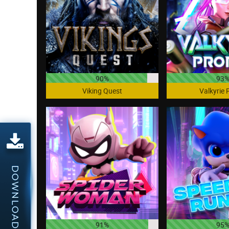
90%
93
Viking Quest
Valkyrie P
91%
95