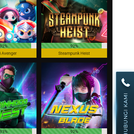
92%
92%
i Avenger
Steampunk Heist
93%
92%