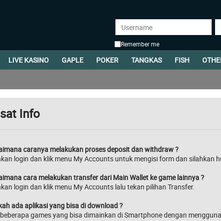
Remember me
LIVE KASINO
GAPLE
POKER
TANGKAS
FISH
OTHE
sat Info
imana caranya melakukan proses deposit dan withdraw ?
hkan login dan klik menu My Accounts untuk mengisi form dan silahkan h
imana cara melakukan transfer dari Main Wallet ke game lainnya ?
hkan login dan klik menu My Accounts lalu tekan pilihan Transfer.
ah ada aplikasi yang bisa di download ?
beberapa games yang bisa dimainkan di Smartphone dengan menggunaka