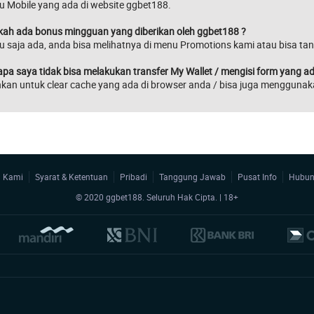
 Mobile yang ada di website ggbet188.
ah ada bonus mingguan yang diberikan oleh ggbet188 ?
u saja ada, anda bisa melihatnya di menu Promotions kami atau bisa ta
pa saya tidak bisa melakukan transfer My Wallet / mengisi form yang a
hkan untuk clear cache yang ada di browser anda / bisa juga mengguna
g Kami
Syarat & Ketentuan
Pribadi
Tanggung Jawab
Pusat Info
Hubun
© 2020 ggbet188. Seluruh Hak Cipta. | 18+