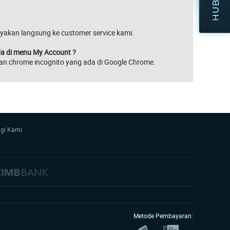
nyakan langsung ke customer service kami.
da di menu My Account ?
kan chrome incognito yang ada di Google Chrome.
gi Kami
Metode Pembayaran: